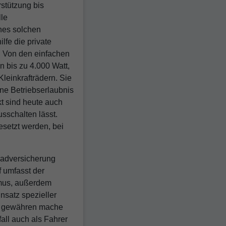
rstützung bis
lle
ines solchen
fe die private
e. Von den einfachen
n bis zu 4.000 Watt,
leinkrafträdern. Sie
ine Betriebserlaubnis
t sind heute auch
sschalten lässt.
esetzt werden, bei
rradversicherung
f umfasst der
mus, außerdem
nsatz spezieller
s gewähren mache
all auch als Fahrer