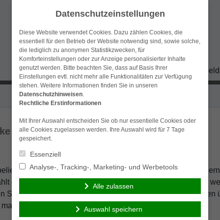
Datenschutzeinstellungen
Diese Website verwendet Cookies. Dazu zählen Cookies, die
essentiell für den Betrieb der Website notwendig sind, sowie solche,
die lediglich zu anonymen Statistikzwecken, für
Komforteinstellungen oder zur Anzeige personalisierter Inhalte
genutzt werden. Bitte beachten Sie, dass auf Basis Ihrer
Home
Finanzierungen
Versicherungen
Geld
Einstellungen evtl. nicht mehr alle Funktionalitäten zur Verfügung
stehen. Weitere Informationen finden Sie in unseren
Datenschutzhinweisen
.
Rechtliche Erstinformationen
Mit Ihrer Auswahl entscheiden Sie ob nur essentielle Cookies oder
ike am besten gut versichern
alle Cookies zugelassen werden. Ihre Auswahl wird für 7 Tage
gespeichert.
Essenziell
Analyse-, Tracking-, Marketing- und Werbetools
liebt, denn man ist mit ihnen nicht nur flott unterwegs, sonder
lt den Schaden, falls man einen Unfall verursacht oder das wer
Alle zulassen
 Sie ein E-Bike kaufen, sollten Sie sich rechtzeitig Gedanken 
z machen.
Auswahl speichern