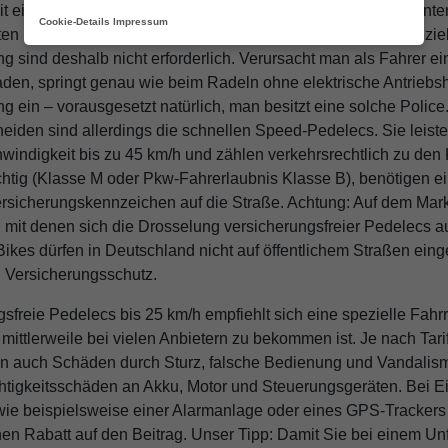
 einer Leistung von nicht mehr als 250 Watt und einer Tretunte
Cookie-Details
Impressum
en rechtlich als Fahrräder. Ein Nummernschild und eine spezie
ng sind deshalb nicht erforderlich. Verursacht man als Fahrer e
en, springt genau wie beim Radeln ohne elektrische Antriebshil
ng ein – vorausgesetzt natürlich, man besitzt eine solche Polic
eiden sind allerdings die schnellen Speed-Pedelecs. Sie leiste
windigkeit bis zu 45 km/h und zählen verkehrsrechtlich zu den K
ichtig (Klasse M oder Pkw-Fahrerlaubnis Klasse B), benötigen e
ersicherungskennzeichen auf die Straße. Achtung: Auf dem Mark
it denen sich die Drosselung versicherungsfreier Pedelecs au
Bikes dürfen in Deutschland nicht auf öffentlichem Straßen eing
n Versicherungsschutz.
gsfreie Pedelecs bis 25 km/h empfiehlt sich eine spezielle Fah
mittlerweile bei vielen Anbietern zu bekommen ist. Je nach Tari
 auch Schäden durch Sturz, falsche Bedienung und Vandalis
htigkeitsschäden an Akku, Motor und Steuerungsgeräten. Bei Ei
e beispielsweise einer Alarmanlage oder eines GPS-Tracker
hen Rabatt auf den Beitrag. Unser Tipp: Damit Sie bei einem Unf